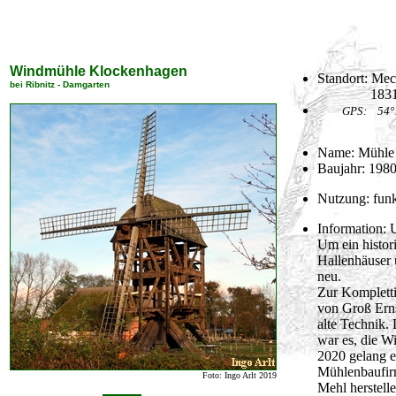
Windmühle Klockenhagen
Standort: Mec
bei Ribnitz - Damgarten
18311 Rib
GPS: 54°1
Name: Mühle
Baujahr: 1980
Nutzung: fun
Information: 
Um ein histor
Hallenhäuser 
neu.
Zur Kompletti
von Groß Erns
alte Technik.
war es, die W
2020 gelang e
Mühlenbaufir
Foto: Ingo Arlt 2019
Mehl herstell